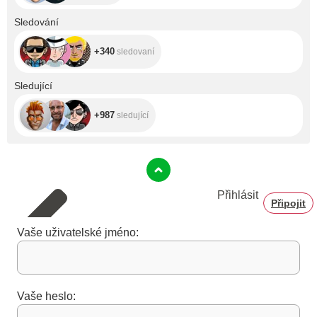
+340
Sledování
+340
sledovaní
+987
Sledující
+987
sledující
Přihlásit
Připojit
Vaše uživatelské jméno:
Vaše heslo: