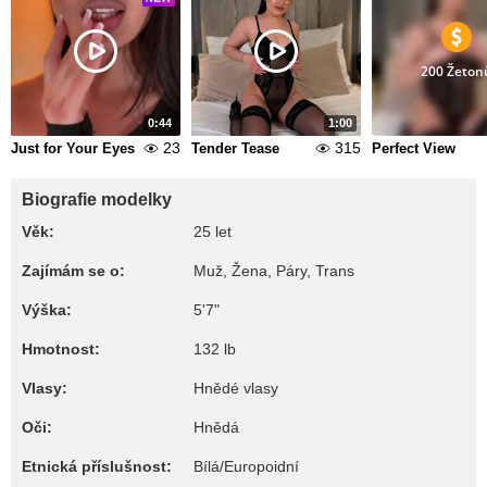
200 Žeton
0:44
1:00
23
315
Just for Your Eyes
Tender Tease
Perfect View
Biografie modelky
Věk:
25 let
Zajímám se o:
Muž, Žena, Páry, Trans
Výška:
5'7"
Hmotnost:
132 lb
Vlasy:
Hnědé vlasy
Oči:
Hnědá
Etnická příslušnost:
Bílá/Europoidní