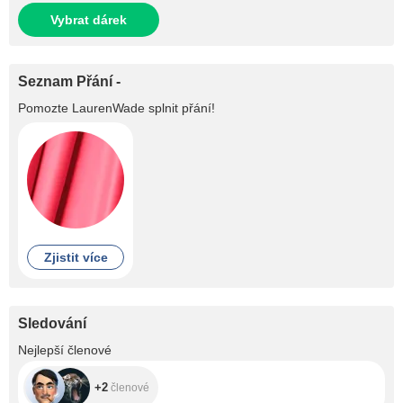
Vybrat dárek
Seznam Přání -
Pomozte
LaurenWade
splnit přání!
Zjistit více
Sledování
+2
Nejlepší členové
+2
členové