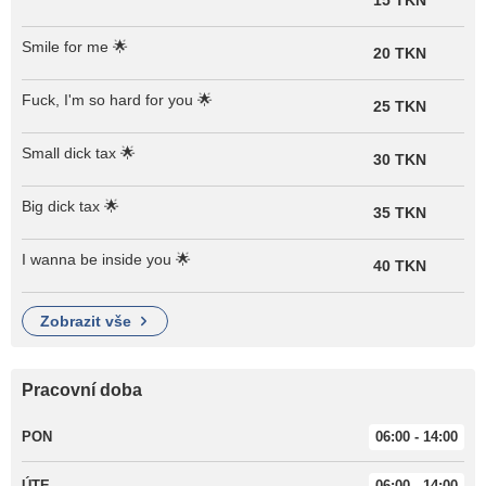
Smile for me 🌟
20 TKN
Fuck, I'm so hard for you 🌟
25 TKN
Small dick tax 🌟
30 TKN
Big dick tax 🌟
35 TKN
I wanna be inside you 🌟
40 TKN
zobrazit vše
Pracovní doba
PON
06:00 - 14:00
ÚTE
06:00 - 14:00