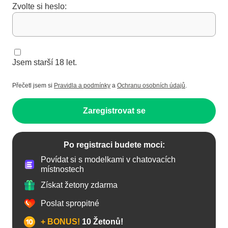
Zvolte si heslo:
Jsem starší 18 let.
Přečetl jsem si
Pravidla a podmínky
a
Ochranu osobních údajů
.
Zaregistrovat se
Po registraci budete moci:
Povídat si s modelkami v chatovacích
místnostech
Získat žetony zdarma
Poslat spropitné
+ BONUS!
10 Žetonů!