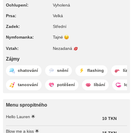
Ochlupení:
Vyholená
Prsa:
Velká
Zadek:
Střední
Nymfomanka:
Tajné
Vztah:
Nezadaná
Zájmy
chatování
snění
flashing
lízán
tancování
potěšení
líbání
lov
Menu spropitného
Hello Lauren 🌟
10 TKN
Blow me a kiss 🌟
15 TKN