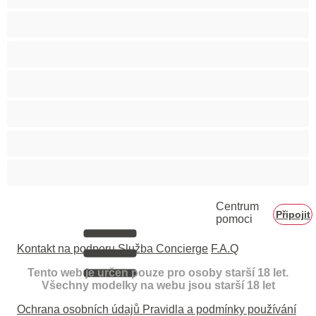
Velké zadky
Vysokoškolačky
Zralé ženy
Zrzka
Čokoládové holky
Školačky 18+
Centrum
Připojit
pomoci
Kontakt na podporu
Služba Concierge
F.A.Q
Tento web je určen pouze pro osoby starší 18 let.
Všechny modelky na webu jsou starší 18 let
Ochrana osobních údajů
Pravidla a podmínky používání