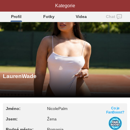
LaurenWade
Kategorie
Profil
Fotky
Videa
Chat
LaurenWade
Jméno:
NicolePalm
Co je
FanBoost?
Jsem:
Žena
Rodné město:
Romania