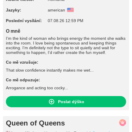
Jazyky:
american
Poslední vysílání:
07.08.26 12:59 PM
O mně
I’m the kind of woman who brings energy the moment she walks
into the room. I love being spontaneous and keeping things
exciting. I’m definitely not the type to sit quietly and wait for
something to happen, I’d rather create the fun myself.
Co mě vzrušuje:
That slow confidence instantly makes me wet...
Co mě odpuzuje:
Arrogance and acting too cocky...
Poslat dýško
Queen of Queens