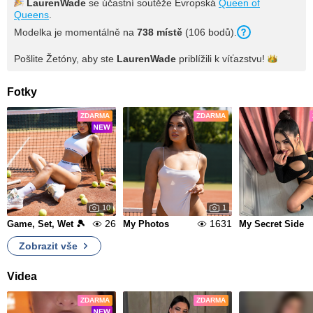
LaurenWade
se účastní soutěže Evropská
Queen of
Queens
.
Modelka je momentálně na
738 místě
(106 bodů).
Pošlite Žetóny, aby ste
LaurenWade
priblížili k
víťazstvu!
Fotky
ZDARMA
ZDARMA
10
1
26
1631
Game, Set, Wet 🎾
My Photos
My Secret Side
Zobrazit vše
Videa
ZDARMA
ZDARMA